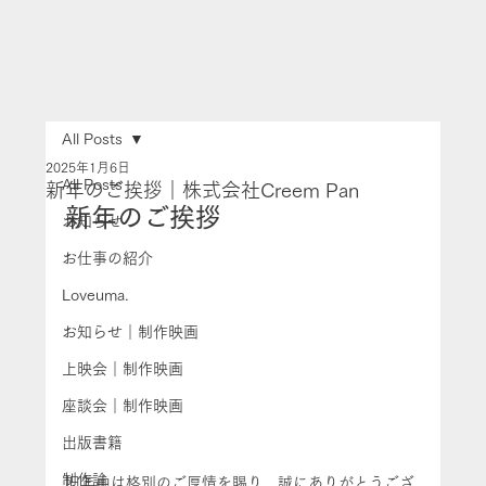
All Posts
2025年1月6日
All Posts
新年のご挨拶｜株式会社Creem Pan
新年のご挨拶
お知らせ
お仕事の紹介
Loveuma.
お知らせ｜制作映画
上映会｜制作映画
座談会｜制作映画
出版書籍
制作論
旧年中は格別のご厚情を賜り、誠にありがとうござ