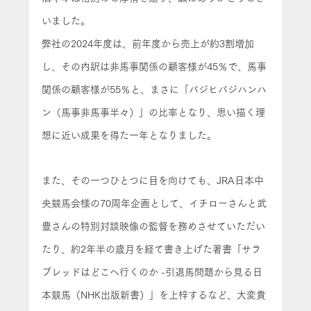
いました。
弊社の2024年度は、前年度から売上が約3割増加
し、その内訳は非馬事関係の顧客様が45％で、馬事
関係の顧客様が55％と、まさに「バジヒバジハンハ
ン（馬事非馬事半々）」の比率となり、思い描く理
想に近い成果を得た一年となりました。
また、その一つひとつに目を向けても、JRA日本中
央競馬会様の70周年企画として、イチローさんと武
豊さんの特別対談映像の監督を務めさせていただい
たり、約2年半の歳月を経て書き上げた著書「サラ
ブレッドはどこへ行くのか -引退馬問題から見る日
本競馬（NHK出版新書）」を上梓するなど、大変貴