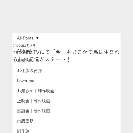
All Posts
2022年4月2日
All Posts
netkeibaTVにて「今日もどこかで馬は生まれ
る」の配信がスタート！
お知らせ
お仕事の紹介
Loveuma.
お知らせ｜制作映画
上映会｜制作映画
座談会｜制作映画
出版書籍
制作論