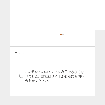
コメント
この投稿へのコメントは利用できなくな
りました。詳細はサイト所有者にお問い
合わせください。
「5分で分かる引退馬支援の今」のパネル
をうまんまパーク様に寄贈いたしました