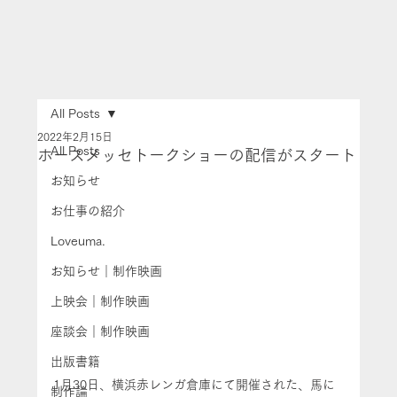
All Posts
2022年2月15日
All Posts
ホースメッセトークショーの配信がスタート
お知らせ
お仕事の紹介
Loveuma.
お知らせ｜制作映画
上映会｜制作映画
座談会｜制作映画
出版書籍
1月30日、横浜赤レンガ倉庫にて開催された、馬に
制作論