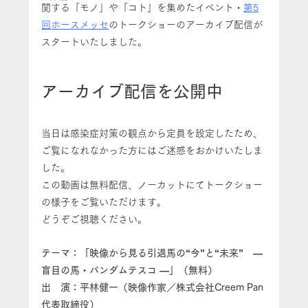
関する「モノ」や「コト」を集めたイベント・
第5
回ホースメッセ
のトークショーのアーカイブ配信が
スタートいたしました。
アーカイブ配信を公開中
当日は感染症対策の観点から定員を設定したため、
ご覧になれなかった方にはご迷惑をおかけいたしま
した。
この動画は無料配信、ノーカットにてトークショー
の様子をご覧いただけます。
どうぞご視聴ください。
テーマ：「映像から見る引退馬の“今”と“未来”　― 
盲目の馬・バンダムテスコ ―」（無料）
出　演：平林健一（映像作家／株式会社Creem Pan 
代表取締役）