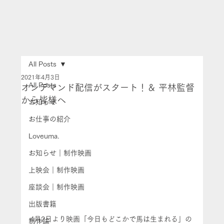
All Posts
2021年4月3日
All Posts
オンデマンド配信がスタート！＆ 平林監督
から皆様へ
お知らせ
お仕事の紹介
Loveuma.
お知らせ｜制作映画
上映会｜制作映画
座談会｜制作映画
出版書籍
4月2日より映画「今日もどこかで馬は生まれる」の
制作論