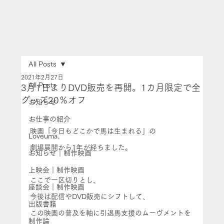
All Posts
2021年2月27日
All Posts
3月1日よりDVD販売を再開。1カ月限定で全
グッズ20％オフ
お知らせ
お仕事の紹介
映画「今日もどこかで馬は生まれる」の
Loveuma.
劇場展開から1年が経ちました。
お知らせ｜制作映画
上映会｜制作映画
ここで一区切りとし、
座談会｜制作映画
今後は配信やDVD販売にシフトして、
出版書籍
この映画の普及を軸に引退馬支援のムーヴメントを
制作論