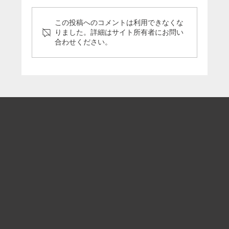
この投稿へのコメントは利用できなくな
りました。詳細はサイト所有者にお問い
合わせください。
弊社代表・平林が「東奥日報」2025年3
月2日号にて特集されました