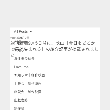
All Posts
2019年9月2日
All Posts
週刊新潮9月5日号に、映画「今日もどこか
で馬は生まれる」の紹介記事が掲載されまし
お知らせ
た
お仕事の紹介
Loveuma.
お知らせ｜制作映画
上映会｜制作映画
座談会｜制作映画
出版書籍
制作論