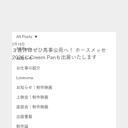
All Posts
2月18日
All Posts
３連休はぜひ馬事公苑へ！ ホースメッセ
2026にCreem Panも出展いたします
お知らせ
お仕事の紹介
Loveuma.
お知らせ｜制作映画
上映会｜制作映画
座談会｜制作映画
出版書籍
制作論