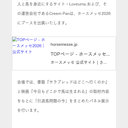
人と馬を身近にするサイト・Loveuma.および、そ
の運営会社であるCreem Panは、ホースメッセ2026
にブースを出展いたします。
horsemesse.jp
TOPページ - ホースメッセ2026｜公式サイト
ホースメッセ 公式サイト | さまざまな馬に関する「モノ」や「コト」を集めた楽しいイベントです. 乗馬用品や馬雑貨などをお求めいただける出店スペース さまざまな分野の馬のエキスパートによる講習会 詳しいお話や疑問を直接お聞きいただける情報ブース 馬のアートの展示 などが開催されます。 これまで開催されたホースメッセにご来場されたリピーターの方から、初めてホースメッセにいらっしゃる方、乗馬はしていないけど馬に興味のある方などなど、お友だちとお誘い合わせても、おひとり様でも、どなたにとっても満足度の高いイベントになるよう企画しております。
会場では、書籍『サラブレッドはどこへ行くのか』
と映画『今日もどこかで馬は生まれる』の取材内容
をもとに「引退馬問題の今」をまとめたパネル展示
を行います。