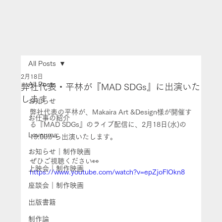
All Posts
2月18日
All Posts
弊社代表・平林が『MAD SDGs』に出演いた
します
お知らせ
弊社代表の平林が、Makaira Art &Design様が開催す
お仕事の紹介
る『MAD SDGs』のライブ配信に、2月18日(水)の
Loveuma.
19:00から出演いたします。
お知らせ｜制作映画
ぜひご視聴ください👀
上映会｜制作映画
https://www.youtube.com/watch?v=epZjoFlOkn8
座談会｜制作映画
出版書籍
制作論