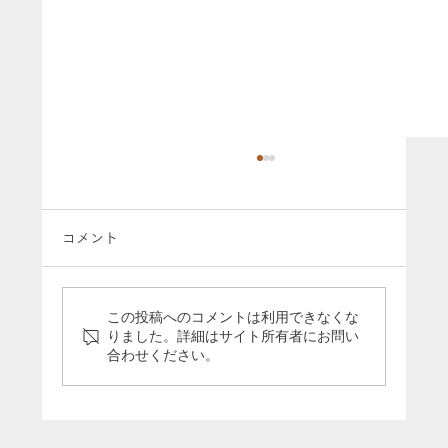
コメント
この投稿へのコメントは利用できなくな
りました。詳細はサイト所有者にお問い
合わせください。
「5分で分かる引退馬支援の今」のパネル
をうまんまパーク様に寄贈いたしました