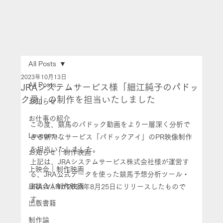
All Posts
2023年10月13日
All Posts
JRAシステムサービス様「細江純子のパドッ
ク愛」の制作を担当いたしました
お知らせ
お仕事の紹介
この度、競馬のパドック動画をより一層深く分析で
Loveuma.
きる新たなサービス「パドックアイ」のPR映像制作
を担当いたしました。
お知らせ｜制作映画
上記は、JRAシステムサービス株式会社様が運営す
上映会｜制作映画
る、JRA公式データを使った競馬予想分析ツール・
座談会｜制作映画
JRA-VANが2023年8月25日にリリースしたもので
す。
出版書籍
制作論