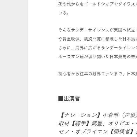
孫の代からもゴールドシップやダイワス
いる。
そんなサンデーサイレンスが天国へ旅立
や貴重映像、凱旋門賞に参戦した日本馬
さらに、海外に広がるサンデーサイレン
ホースマン達が切り開いた日本競馬の未
初心者から往年の競馬ファンまで、日本
■出演者
【ナレーション】小倉唯（声優
取材【騎手】武豊、オリビエ・
セフ・オブライエン【関係者】