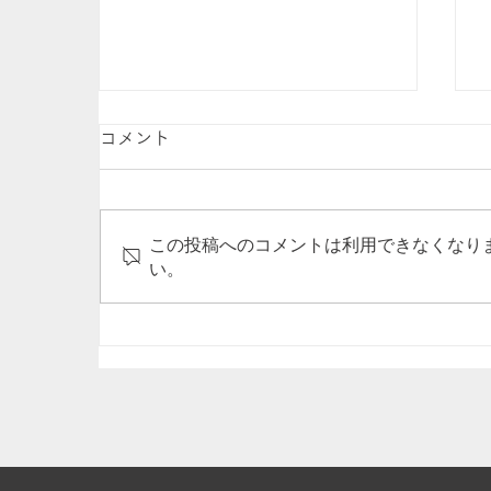
コメント
この投稿へのコメントは利用できなくなり
い。
公益財団法人 ハーモニィセン
ター様主催の上映会とワーク
ショップが開催されます