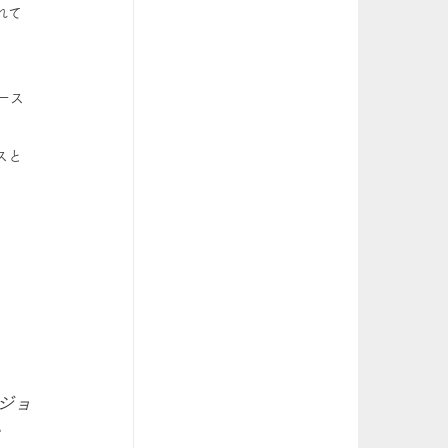
れて
ース
。
スと
ジョ
か