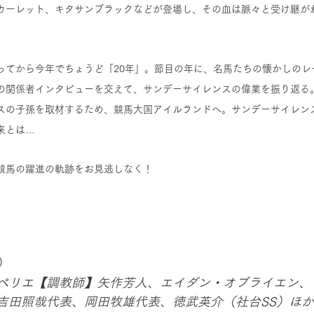
カーレット、キタサンブラックなどが登場し、その血は脈々と受け継が
ってから今年でちょうど「20年」。節目の年に、名馬たちの懐かしのレ
の関係者インタビューを交えて、サンデーサイレンスの偉業を振り返る
スの子孫を取材するため、競馬大国アイルランドへ。サンデーサイレン
来とは…
競馬の躍進の軌跡をお見逃しなく！
）
ペリエ【調教師】矢作芳人、エイダン・オブライエン、
吉田照哉代表、岡田牧雄代表、徳武英介（社台SS）ほ