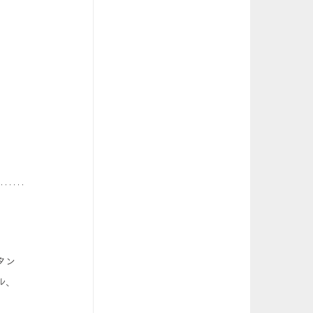
タン
ル、