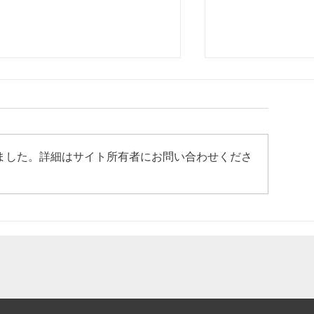
ました。詳細はサイト所有者にお問い合わせくださ
「5分で分かる引退馬支援の
とみさと未来馬
今」のパネルをうまんまパー
2026にてブー
ク様に寄贈いたしました
した