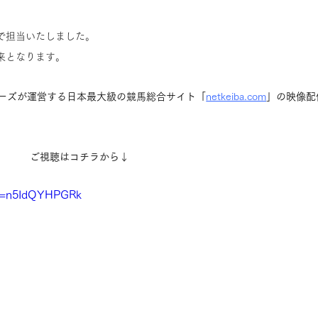
で担当いたしました。
来となります。
リーマーズが運営する日本最大級の競馬総合サイト「
netkeiba.com
」の映像配
ご視聴はコチラから↓
?v=n5IdQYHPGRk