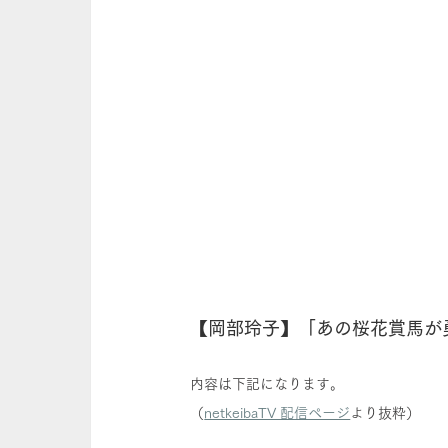
【岡部玲子】「あの桜花賞馬が
内容は下記になります。
（
netkeibaTV 配信ページ
より抜粋）