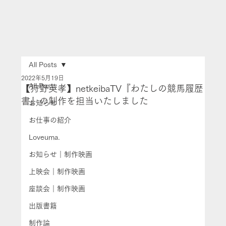
All Posts
2022年5月19日
All Posts
【狩野英孝】netkeibaTV『わたしの競馬履歴
書』の制作を担当いたしました
お知らせ
お仕事の紹介
Loveuma.
お知らせ｜制作映画
上映会｜制作映画
座談会｜制作映画
出版書籍
制作論