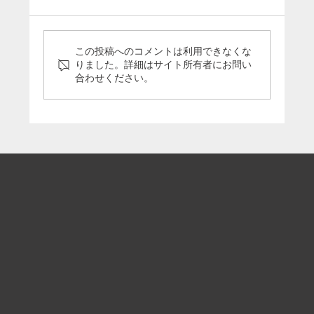
この投稿へのコメントは利用できなくな
りました。詳細はサイト所有者にお問い
合わせください。
「5分で分かる引退馬支援の今」のパネル
をうまんまパーク様に寄贈いたしました