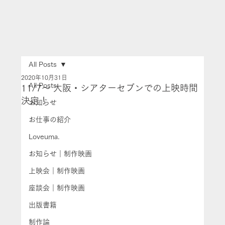
All Posts
2020年10月31日
All Posts
11/7～ 大阪・シアターセブンでの上映時間
決定！
お知らせ
お仕事の紹介
Loveuma.
お知らせ｜制作映画
上映会｜制作映画
座談会｜制作映画
出版書籍
制作論