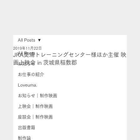
All Posts
2019年11月22日
All Posts
JRA美浦トレーニングセンター様ほか主催 映
画上映会 in 茨城県稲敷郡
お知らせ
お仕事の紹介
Loveuma.
お知らせ｜制作映画
上映会｜制作映画
座談会｜制作映画
出版書籍
制作論