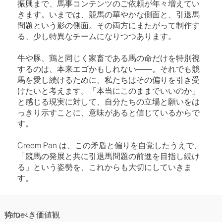
振興まで、馬事コンテンツのご依頼が年々増えてい
きます。いまでは、競馬の華やかな側面と、引退馬
問題という影の側面。その両方にまたがって制作す
る、少し特異なチームになりつつあります。
牛や豚、鶏と同じく家畜である馬の命だけを特別視
するのは、本来エゴかもしれない――。それでも競
馬を愛し続けるために、私たちはその偏りを引き受
けたいと考えます。「本当にこのままでいいのか」
と感じる現実に対して、自分たちの立場と願いをは
っきり示すことに、意味があると信じているからで
す。
Creem Pan は、この矛盾と偏りを自覚したうえで、
「競馬の発展と共に引退馬問題の前進を目指し続け
る」という姿勢を、これからも大切にしていきま
す。
Value
持つべき価値観