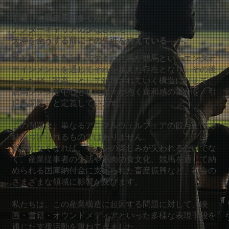
引退した競走馬の多くが、
アフターキャリアの少なさから
天寿を全うする前にその生涯を終えている——。
私たちは、家畜として生まれた馬が競馬というエンター
テインメントを通じてそれを超えた存在となり、その後
ふたたび「家畜」として処理されていく構造に対して、
競馬ファンを中心とした人々が抱く違和感の集合を「引
退馬問題」と定義しています。
この問題は、単なるアニマルウェルフェアの観点だけで
結論づけられるものではありません。
競馬がなくなれば、ファンの楽しみが失われるだけでな
く、産業従事者の生活や馬肉の食文化、競馬を通じて納
められる国庫納付金に支えられた畜産振興など、社会の
さまざまな領域に影響が及びます。
私たちは、この産業構造に起因する問題に対して、映
画・書籍・オウンドメディアといった多様な表現手段を
通じた支援活動を重ねてきました。