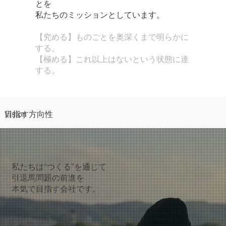
とを
私たちのミッションとしています。
【究める】ものごとを奥深くまで明らかに
する。
【極める】これ以上はないという状態に達
する。
Vision
目指す方向性
私たちは“つくる”を通じて
引退馬問題の前進を
本気で目指す会社です。