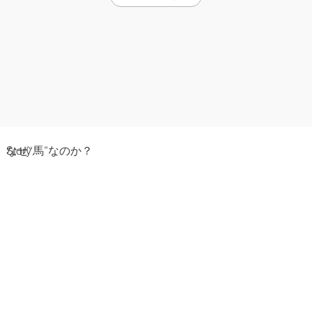
Story
なぜ“馬”なのか？