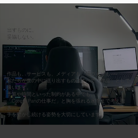
出すものに、
妥協しない。
作品も、サービスも、メディアも、場づくりも──
私たちが世の中に送り出すものはすべて「作品」として
扱います。
予算や時間といった制約がある中でも、
「Creem Panの仕事だ」と胸を張れる水準まで考え抜
き、
手を動かし続ける姿勢を大切にしています。